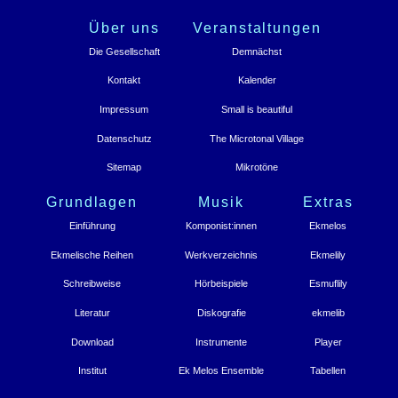
Über uns
Veranstaltungen
Die Gesellschaft
Demnächst
Kontakt
Kalender
Impressum
Small is beautiful
Datenschutz
The Microtonal Village
Sitemap
Mikrotöne
Grundlagen
Musik
Extras
Einführung
Komponist:innen
Ekmelos
Ekmelische Reihen
Werkverzeichnis
Ekmelily
Schreibweise
Hörbeispiele
Esmuflily
Literatur
Diskografie
ekmelib
Download
Instrumente
Player
Institut
Ek Melos Ensemble
Tabellen