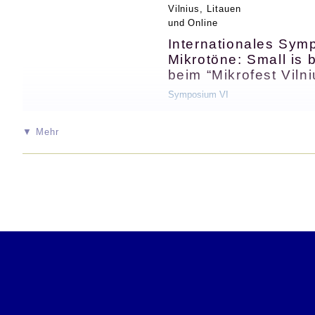
Vilnius, Litauen
und Online
Internationales Sym
Suchbegriffe:
Mikrotöne: Small is b
beim “Mikrofest Viln
Suche irgendeines der Wörter
Symposium VI
Suche nur ganze Wörter
maximal
Suchergebnisse pro Seite
▼ Mehr
Eine Reihe von Vorträgen und Workshops zum Schw
Eine Veranstaltung der
Lithuanian Academy of Music and Theatre
ISCM
Lithuanian Section,
und der Internationalen Gesellschaft für Ekmelische Musik.
Konzept und Gesamtleitung:
Agustín Castilla-Ávila
Zeitplan