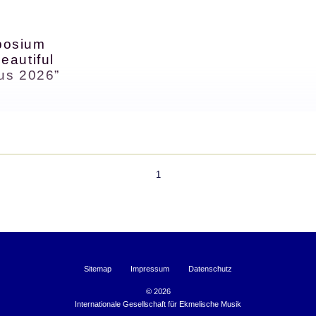
posium
eautiful
ius 2026”
erpunkt Mikrotonale Musik
1
,
Sitemap
Impressum
Datenschutz
©
2026
Internationale Gesellschaft für Ekmelische Musik