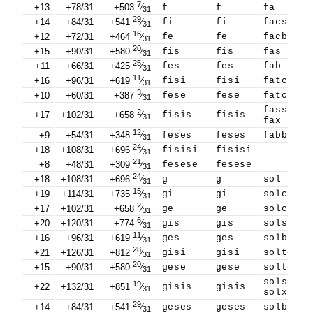
7
+13
+78/31
+503
⁄
f
f
fa
31
29
+14
+84/31
+541
⁄
fi
fi
facs
31
16
+12
+72/31
+464
⁄
fe
fe
facb
31
20
+15
+90/31
+580
⁄
fis
fis
fas
31
25
+11
+66/31
+425
⁄
fes
fes
fab
31
11
+16
+96/31
+619
⁄
fisi
fisi
fatcs
31
3
+10
+60/31
+387
⁄
fese
fese
fatcb
31
fass
2
+17
+102/31
+658
⁄
fisis
fisis
31
fax
12
+9
+54/31
+348
⁄
feses
feses
fabb
31
24
+18
+108/31
+696
⁄
fisisi
fisisi
31
21
+8
+48/31
+309
⁄
fesese
fesese
31
24
+18
+108/31
+696
⁄
g
g
sol
31
15
+19
+114/31
+735
⁄
gi
gi
solcs
31
2
+17
+102/31
+658
⁄
ge
ge
solcb
31
6
+20
+120/31
+774
⁄
gis
gis
sols
31
11
+16
+96/31
+619
⁄
ges
ges
solb
31
28
+21
+126/31
+812
⁄
gisi
gisi
soltcs
31
20
+15
+90/31
+580
⁄
gese
gese
soltcb
31
solss
19
+22
+132/31
+851
⁄
gisis
gisis
31
solx
29
+14
+84/31
+541
⁄
geses
geses
solbb
31