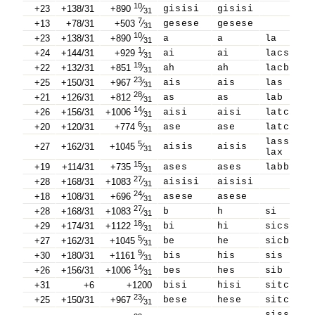
10
+23
+138/31
+890
⁄
gisisi
gisisi
31
7
+13
+78/31
+503
⁄
gesese
gesese
31
10
+23
+138/31
+890
⁄
a
a
la
31
1
+24
+144/31
+929
⁄
ai
ai
lacs
31
19
+22
+132/31
+851
⁄
ah
ah
lacb
31
23
+25
+150/31
+967
⁄
ais
ais
las
31
28
+21
+126/31
+812
⁄
as
as
lab
31
14
+26
+156/31
+1006
⁄
aisi
aisi
latcs
31
6
+20
+120/31
+774
⁄
ase
ase
latcb
31
lass
5
+27
+162/31
+1045
⁄
aisis
aisis
31
lax
15
+19
+114/31
+735
⁄
ases
ases
labb
31
27
+28
+168/31
+1083
⁄
aisisi
aisisi
31
24
+18
+108/31
+696
⁄
asese
asese
31
27
+28
+168/31
+1083
⁄
b
h
si
31
18
+29
+174/31
+1122
⁄
bi
hi
sics
31
5
+27
+162/31
+1045
⁄
be
he
sicb
31
9
+30
+180/31
+1161
⁄
bis
his
sis
31
14
+26
+156/31
+1006
⁄
bes
hes
sib
31
+31
+6
+1200
bisi
hisi
sitcs
23
+25
+150/31
+967
⁄
bese
hese
sitcb
31
siss