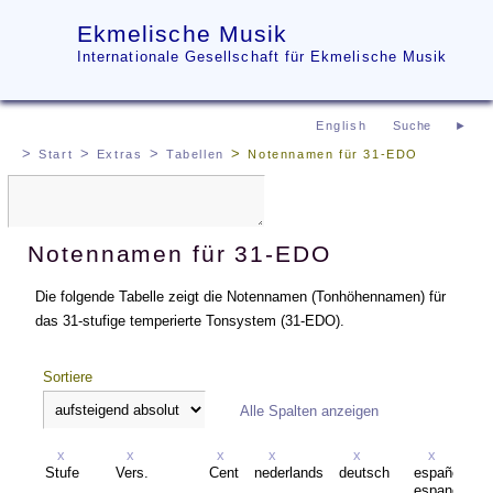
Ekmelische Musik
Internationale Gesellschaft für Ekmelische Musik
English
Start
Extras
Tabellen
Notennamen für 31-EDO
Notennamen für 31-EDO
Die folgende Tabelle zeigt die Notennamen (Tonhöhennamen) für
das 31-stufige temperierte Tonsystem (31-EDO).
Sortiere
Alle Spalten anzeigen
x
x
x
x
x
x
Stufe
Vers.
Cent
nederlands
deutsch
español
espanol