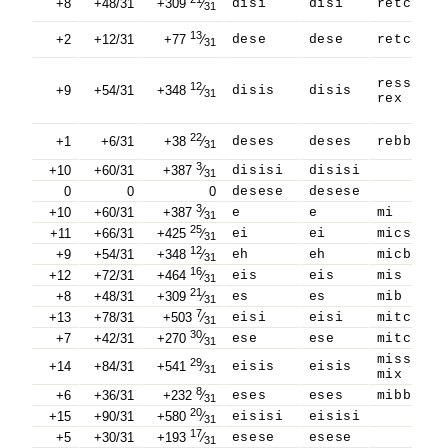
+8
+48/31
+309
⁄
disi
disi
retcs
31
13
+2
+12/31
+77
⁄
dese
dese
retcb
31
ress
12
+9
+54/31
+348
⁄
disis
disis
31
rex
22
+1
+6/31
+38
⁄
deses
deses
rebb
31
3
+10
+60/31
+387
⁄
disisi
disisi
31
0
0
0
desese
desese
3
+10
+60/31
+387
⁄
e
e
mi
31
25
+11
+66/31
+425
⁄
ei
ei
mics
31
12
+9
+54/31
+348
⁄
eh
eh
micb
31
16
+12
+72/31
+464
⁄
eis
eis
mis
31
21
+8
+48/31
+309
⁄
es
es
mib
31
7
+13
+78/31
+503
⁄
eisi
eisi
mitcs
31
30
+7
+42/31
+270
⁄
ese
ese
mitcb
31
miss
29
+14
+84/31
+541
⁄
eisis
eisis
31
mix
8
+6
+36/31
+232
⁄
eses
eses
mibb
31
20
+15
+90/31
+580
⁄
eisisi
eisisi
31
17
+5
+30/31
+193
⁄
esese
esese
31