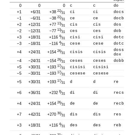
0
0
0
c
c
do
22
+1
+6/31
+38
⁄
ci
ci
docs
31
22
−1
−6/31
−38
⁄
ce
ce
docb
31
13
+2
+12/31
+77
⁄
cis
cis
dos
31
13
−2
−12/31
−77
⁄
ces
ces
dob
31
4
+3
+18/31
+116
⁄
cisi
cisi
dotcs
31
4
−3
−18/31
−116
⁄
cese
cese
dotcb
31
doss
26
+4
+24/31
+154
⁄
cisis
cisis
31
dox
26
−4
−24/31
−154
⁄
ceses
ceses
dobb
31
17
+5
+30/31
+193
⁄
cisisi
cisisi
31
17
−5
−30/31
−193
⁄
cesese
cesese
31
17
+5
+30/31
+193
⁄
d
d
re
31
8
+6
+36/31
+232
⁄
di
di
recs
31
26
+4
+24/31
+154
⁄
de
de
recb
31
30
+7
+42/31
+270
⁄
dis
dis
res
31
4
+3
+18/31
+116
⁄
des
des
reb
31
21