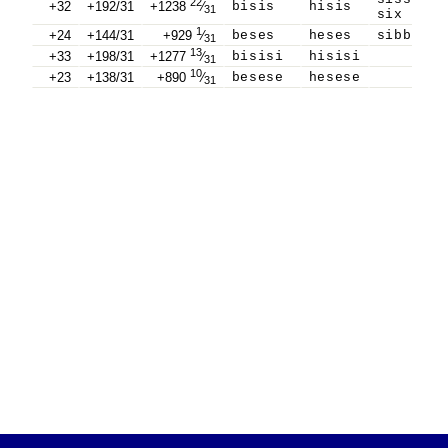
22
+32
+192/31
+1238
⁄
bisis
hisis
31
six
1
+24
+144/31
+929
⁄
beses
heses
sibb
31
13
+33
+198/31
+1277
⁄
bisisi
hisisi
31
10
+23
+138/31
+890
⁄
besese
hesese
31