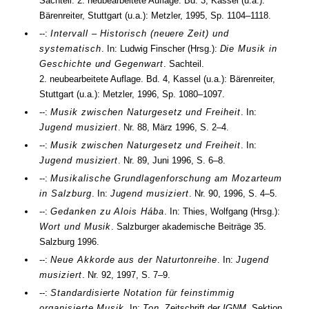
Sachteil.
2. neubearbeitete Auflage.
Bd.
3
, Kassel (
u.a.
):
Bärenreiter, Stuttgart (
u.a.
): Metzler,
1995
,
Sp. 1104–1118
.
--:
Intervall – Historisch (neuere Zeit) und
systematisch
. In: Ludwig Finscher (
Hrsg.
):
Die Musik in
Geschichte und Gegenwart
. Sachteil.
2. neubearbeitete Auflage.
Bd.
4
, Kassel (
u.a.
): Bärenreiter,
Stuttgart (
u.a.
): Metzler,
1996
,
Sp. 1080–1097
.
--:
Musik zwischen Naturgesetz und Freiheit
. In:
Jugend musiziert
.
Nr.
88
,
März 1996
,
S. 2–4
.
--:
Musik zwischen Naturgesetz und Freiheit
. In:
Jugend musiziert
.
Nr.
89
,
Juni 1996
,
S. 6–8
.
--:
Musikalische Grundlagenforschung am Mozarteum
in Salzburg
. In:
Jugend musiziert
.
Nr.
90
,
1996
,
S. 4–5
.
--:
Gedanken zu Alois Hába
. In: Thies, Wolfgang (
Hrsg.
):
Wort und Musik
. Salzburger akademische Beiträge 35.
Salzburg
1996
.
--:
Neue Akkorde aus der Naturtonreihe
. In:
Jugend
musiziert
.
Nr.
92
,
1997
,
S. 7–9
.
--:
Standardisierte Notation für feinstimmig
organisierte Musik
. In:
Ton
. Zeitschrift der
IGNM
, Sektion