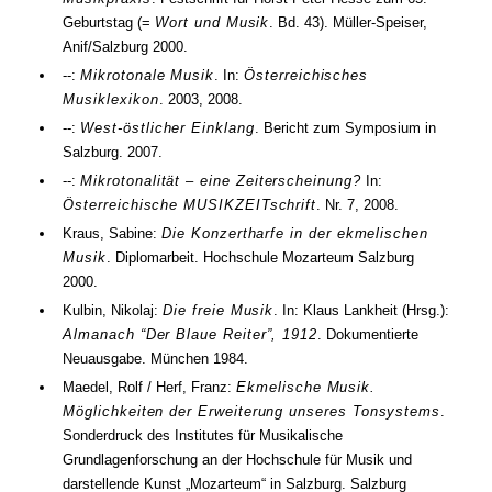
Geburtstag (=
Wort und Musik
.
Bd.
43
). Müller-Speiser,
Anif/Salzburg
2000
.
--:
Mikrotonale Musik
. In:
Österreichisches
Musiklexikon
.
2003
,
2008
.
--:
West-östlicher Einklang
. Bericht zum Symposium in
Salzburg.
2007
.
--:
Mikrotonalität – eine Zeiterscheinung?
In:
Österreichische MUSIKZEITschrift
.
Nr.
7
,
2008
.
Kraus, Sabine:
Die Konzertharfe in der ekmelischen
Musik
. Diplomarbeit. Hochschule Mozarteum Salzburg
2000
.
Kulbin, Nikolaj:
Die freie Musik
. In: Klaus Lankheit (
Hrsg.
):
Almanach “Der Blaue Reiter”, 1912
. Dokumentierte
Neuausgabe. München
1984
.
Maedel, Rolf / Herf, Franz:
Ekmelische Musik.
Möglichkeiten der Erweiterung unseres Tonsystems
.
Sonderdruck des Institutes für Musikalische
Grundlagenforschung an der Hochschule für Musik und
darstellende Kunst „Mozarteum“ in Salzburg. Salzburg