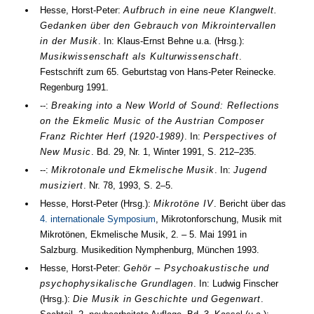
Hesse, Horst-Peter:
Aufbruch in eine neue Klangwelt.
Gedanken über den Gebrauch von Mikrointervallen
in der Musik
. In: Klaus-Ernst Behne
u.a.
(
Hrsg.
):
Musikwissenschaft als Kulturwissenschaft
.
Festschrift zum 65. Geburtstag von Hans-Peter Reinecke.
Regenburg
1991
.
--:
Breaking into a New World of Sound: Reflections
on the Ekmelic Music of the Austrian Composer
Franz Richter Herf (1920-1989)
. In:
Perspectives of
New Music
.
Bd.
29
,
Nr.
1
,
Winter 1991
,
S. 212–235
.
--:
Mikrotonale und Ekmelische Musik
. In:
Jugend
musiziert
.
Nr.
78
,
1993
,
S. 2–5
.
Hesse, Horst-Peter (
Hrsg.
):
Mikrotöne IV
. Bericht über das
4. internationale Symposium
, Mikrotonforschung, Musik mit
Mikrotönen, Ekmelische Musik,
2.
–
5. Mai 1991
in
Salzburg. Musikedition Nymphenburg, München
1993
.
Hesse, Horst-Peter:
Gehör – Psychoakustische und
psychophysikalische Grundlagen
. In: Ludwig Finscher
(
Hrsg.
):
Die Musik in Geschichte und Gegenwart
.