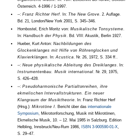
Österreich.
4-1996 / 1-1997
.
--:
Franz Richter Herf
. In:
The New Grove
.
2. Auflage.
Bd.
21
, London/New York
2001
,
S. 345–346
.
Hornbostel, Erich Moritz von:
Musikalische Tonsysteme
.
In:
Handbuch der Physik
.
Bd.
VIII: Akustik
, Berlin
1927
.
Hueber, Kurt Anton:
Nachbildungen des
Glockenklanges mit Hilfe von Röhrenglocken und
Klavierklängen
. In:
Acustica
.
Nr.
26
,
1972
,
S. 334 ff.
.
--:
Neue physikalische Ableitung des Dreiklanges
. In:
Instrumentenbau. Musik international
.
Nr.
29
,
1975
,
S. 426–428
.
--:
Pseudoharmonische Partialtonreihen, ihre
ekmelischen Intervallstrukturen. Ein neuer
Klangraum der Musiktheorie
. In: Franz Richter Herf
(
Hrsg.
):
Mikrotöne I
. Bericht über das
internationale
Symposium
, Mikrotonforschung, Musik mit Mikrotönen,
Ekmelische Musik,
10.
–
12. Mai 1985
in Salzburg. Edition
Helbling, Innsbruck/Neu-Rum
1986
,
ISBN 3-900590-01-X
,
S. 29–47
.