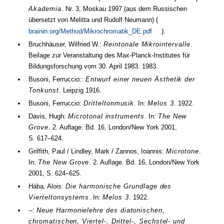
Akademia
.
Nr.
3
, Moskau
1997
(aus dem Russischen
übersetzt von Melitta und Rudolf Neumann) (
brainin.org/Method/Mikrochromatik_DE.pdf
).
Bruchhäuser, Wilfried W.:
Reintonale Mikrointervalle
.
Beilage zur Veranstaltung des Max-Planck-Institutes für
Bildungsforschung vom
30. April 1983
.
1983
.
Busoni, Ferruccio::
Entwurf einer neuen Ästhetik der
Tonkunst
. Leipzig
1916
.
Busoni, Ferruccio:
Dritteltonmusik
. In:
Melos 3
.
1922
.
Davis, Hugh:
Microtonal instruments
. In:
The New
Grove
.
2. Auflage.
Bd.
16
, London/New York
2001
,
S. 617–624
.
Griffith, Paul / Lindley, Mark / Zannos, Ioannis:
Microtone
.
In:
The New Grove
.
2. Auflage.
Bd.
16
, London/New York
2001
,
S. 624–625
.
Hába, Alois:
Die harmonische Grundlage des
Vierteltonsystems
. In:
Melos 3
.
1922
.
--:
Neue Harmonielehre des diatonischen,
chromatischen, Viertel-, Drittel-, Sechstel- und