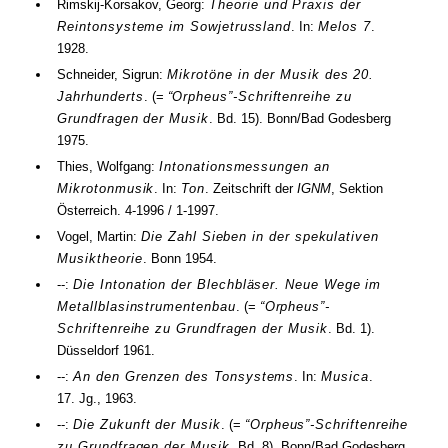
Rimskij-Korsakov, Georg:
Theorie und Praxis der
Reintonsysteme im Sowjetrussland
. In:
Melos 7
.
1928
.
Schneider, Sigrun:
Mikrotöne in der Musik des 20.
Jahrhunderts
. (=
“Orpheus”-Schriftenreihe zu
Grundfragen der Musik
.
Bd.
15
). Bonn/Bad Godesberg
1975
.
Thies, Wolfgang:
Intonationsmessungen an
Mikrotonmusik
. In:
Ton
. Zeitschrift der
IGNM
, Sektion
Österreich.
4-1996 / 1-1997
.
Vogel, Martin:
Die Zahl Sieben in der spekulativen
Musiktheorie
. Bonn
1954
.
--:
Die Intonation der Blechbläser. Neue Wege im
Metallblasinstrumentenbau
. (=
“Orpheus”-
Schriftenreihe zu Grundfragen der Musik
.
Bd.
1
).
Düsseldorf
1961
.
--:
An den Grenzen des Tonsystems
. In:
Musica
.
17.
Jg.
,
1963
.
--:
Die Zukunft der Musik
. (=
“Orpheus”-Schriftenreihe
zu Grundfragen der Musik
.
Bd.
8
). Bonn/Bad Godesberg