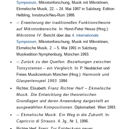
Symposium
, Mikrotonforschung, Musik mit Mikrotönen,
Ekmelische Musik,
22.
–
24. Mai 1987
in Salzburg. Edition
Helbling, Innsbruck/Neu-Rum
1988
.
--:
Erweiterung der traditionellen Funktionstheorie
auf Mikrotonbereiche
. In: Horst-Peter Hesse (
Hrsg.
):
Mikrotöne IV
. Bericht über das
4. internationale
Symposium
, Mikrotonforschung, Musik mit Mikrotönen,
Ekmelische Musik,
2.
–
5. Mai 1991
in Salzburg.
Musikedition Nymphenburg, München
1993
.
--:
Zurück zu den Quellen. Beziehungen zwischen
Tonsystemen – ein Vergleich
. In: P. Neubäcker und
Freies Musikzentrum München (
Hrsg.
):
Harmonik und
Glasperlenspiel 1993
.
1994
.
Richter, Elisabeth:
Franz Richter Herf – Ekmelische
Musik. Die Entwicklung der theoretischen
Grundlagen und deren Anwendung dargestellt an
ausgewählten Kompositionen
. Diplomarbeit. Wien
1993
.
--:
Ekmelische Musik. Ein Weg in die Zukunft
. In:
Capriccio di Strauss
.
4.
Jg.
,
Nr.
1
,
1996
.
Richter Herf, Franz:
Zur Entdeckung neuer