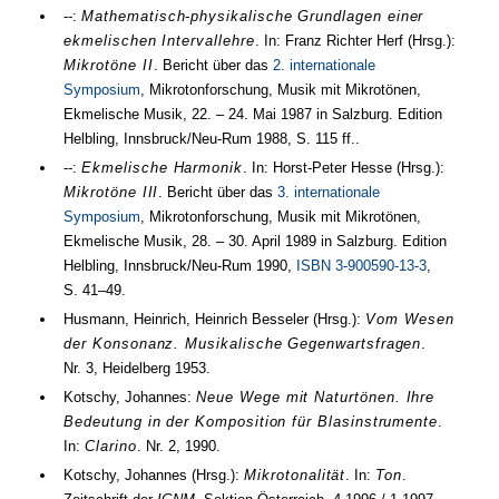
--:
Mathematisch-physikalische Grundlagen einer
ekmelischen Intervallehre
. In: Franz Richter Herf (
Hrsg.
):
Mikrotöne II
. Bericht über das
2. internationale
Symposium
, Mikrotonforschung, Musik mit Mikrotönen,
Ekmelische Musik,
22.
–
24. Mai 1987
in Salzburg. Edition
Helbling, Innsbruck/Neu-Rum
1988
,
S. 115 ff.
.
--:
Ekmelische Harmonik
. In: Horst-Peter Hesse (
Hrsg.
):
Mikrotöne III
. Bericht über das
3. internationale
Symposium
, Mikrotonforschung, Musik mit Mikrotönen,
Ekmelische Musik,
28.
–
30. April 1989
in Salzburg. Edition
Helbling, Innsbruck/Neu-Rum
1990
,
ISBN 3-900590-13-3
,
S. 41–49
.
Husmann, Heinrich, Heinrich Besseler (
Hrsg.
):
Vom Wesen
der Konsonanz. Musikalische Gegenwartsfragen
.
Nr.
3
, Heidelberg
1953
.
Kotschy, Johannes:
Neue Wege mit Naturtönen. Ihre
Bedeutung in der Komposition für Blasinstrumente
.
In:
Clarino
.
Nr.
2
,
1990
.
Kotschy, Johannes (
Hrsg.
):
Mikrotonalität
. In:
Ton
.