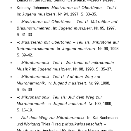
Zeitschrift der
IGNM
, Sektion Österreich.
4-1996 / 1-1997
.
Kotschy, Johannes:
Musizieren mit Obertönen – Teil I
.
In:
Jugend musiziert
.
Nr.
94
,
1997
,
S. 33–35
.
--:
Musizieren mit Obertönen – Teil II: Mikrotöne auf
Blasinstrumenten
. In:
Jugend musiziert
.
Nr.
95
,
1997
,
S. 31–33
.
--:
Musizieren mit Obertönen – Teil III: Mikrotöne auf
Saiteninstrumenten
. In:
Jugend musiziert
.
Nr.
96
,
1998
,
S. 39–42
.
--:
Mikroharmonik, Teil I: Wie tonal ist mikrotonale
Musik?
In:
Jugend musiziert
.
Nr.
98
,
1998
,
S. 35–37
.
--:
Mikroharmonik, Teil II: Auf dem Weg zur
Mikroharmonik
. In:
Jugend musiziert
.
Nr.
99
,
1998
,
S. 35–39
.
--:
Mikroharmonik, Teil III: Auf dem Weg zur
Mikroharmonik
. In:
Jugend musiziert
.
Nr.
100
,
1999
,
S. 16–19
.
--:
Auf dem Weg zur Mikroharmonik
. In: Kai Bachmann
und Wolfgang Thies (
Hrsg.
):
Musikwissenschaft –
Musikpraxis
. Festschrift für Horst-Peter Hesse zum 65.