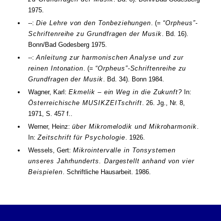
1975
.
--:
Die Lehre von den Tonbeziehungen
. (=
“Orpheus”-
Schriftenreihe zu Grundfragen der Musik
.
Bd.
16
).
Bonn/Bad Godesberg
1975
.
--:
Anleitung zur harmonischen Analyse und zur
reinen Intonation
. (=
“Orpheus”-Schriftenreihe zu
Grundfragen der Musik
.
Bd.
34
). Bonn
1984
.
Wagner, Karl:
Ekmelik – ein Weg in die Zukunft?
In:
Österreichische MUSIKZEITschrift
.
26.
Jg.
,
Nr.
8
,
1971
,
S. 457 f.
.
Werner, Heinz:
über Mikromelodik und Mikroharmonik
.
In:
Zeitschrift für Psychologie
.
1926
.
Wessels, Gert:
Mikrointervalle in Tonsystemen
unseres Jahrhunderts. Dargestellt anhand von vier
Beispielen
. Schriftliche Hausarbeit.
1986
.