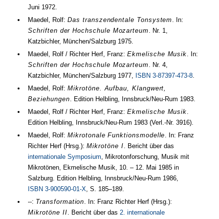
Juni 1972
.
Maedel, Rolf:
Das transzendentale Tonsystem
. In:
Schriften der Hochschule Mozarteum
.
Nr.
1
,
Katzbichler, München/Salzburg
1975
.
Maedel, Rolf / Richter Herf, Franz:
Ekmelische Musik
. In:
Schriften der Hochschule Mozarteum
.
Nr.
4
,
Katzbichler, München/Salzburg
1977
,
ISBN 3-87397-473-8
.
Maedel, Rolf:
Mikrotöne. Aufbau, Klangwert,
Beziehungen
. Edition Helbling, Innsbruck/Neu-Rum
1983
.
Maedel, Rolf / Richter Herf, Franz:
Ekmelische Musik
.
Edition Helbling, Innsbruck/Neu-Rum
1983
(Verl.-Nr. 3916).
Maedel, Rolf:
Mikrotonale Funktionsmodelle
. In: Franz
Richter Herf (
Hrsg.
):
Mikrotöne I
. Bericht über das
internationale Symposium
, Mikrotonforschung, Musik mit
Mikrotönen, Ekmelische Musik,
10.
–
12. Mai 1985
in
Salzburg. Edition Helbling, Innsbruck/Neu-Rum
1986
,
ISBN 3-900590-01-X
,
S. 185–189
.
--:
Transformation
. In: Franz Richter Herf (
Hrsg.
):
Mikrotöne II
. Bericht über das
2. internationale