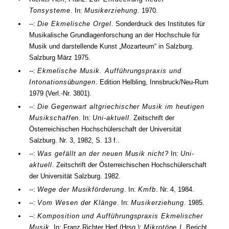
Tonsysteme
. In:
Musikerziehung
.
1970
.
--:
Die Ekmelische Orgel
. Sonderdruck des Institutes für
Musikalische Grundlagenforschung an der Hochschule für
Musik und darstellende Kunst „Mozarteum“ in Salzburg.
Salzburg
März 1975
.
--:
Ekmelische Musik. Aufführungspraxis und
Intonationsübungen
. Edition Helbling, Innsbruck/Neu-Rum
1979
(Verl.-Nr. 3801).
--:
Die Gegenwart altgriechischer Musik im heutigen
Musikschaffen
. In:
Uni-aktuell
. Zeitschrift der
Österreichischen Hochschülerschaft der Universität
Salzburg.
Nr.
3
,
1982
,
S. 13 f.
.
--:
Was gefällt an der neuen Musik nicht?
In:
Uni-
aktuell
. Zeitschrift der Österreichischen Hochschülerschaft
der Universität Salzburg.
1982
.
--:
Wege der Musikförderung
. In:
Kmfb
.
Nr.
4
,
1984
.
--:
Vom Wesen der Klänge
. In:
Musikerziehung
.
1985
.
--:
Komposition und Aufführungspraxis Ekmelischer
Musik
. In: Franz Richter Herf (
Hrsg.
):
Mikrotöne I
. Bericht