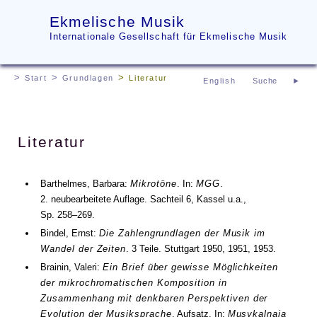
Ekmelische Musik
Internationale Gesellschaft für Ekmelische Musik
Start
Grundlagen
Literatur
English
Literatur
Barthelmes, Barbara:
Mikrotöne
. In:
MGG
.
2. neubearbeitete Auflage.
Sachteil 6
, Kassel
u.a.
,
Sp. 258–269
.
Bindel, Ernst:
Die Zahlengrundlagen der Musik im
Wandel der Zeiten
. 3 Teile. Stuttgart
1950
,
1951
,
1953
.
Brainin, Valeri:
Ein Brief über gewisse Möglichkeiten
der mikrochromatischen Komposition in
Zusammenhang mit denkbaren Perspektiven der
Evolution der Musiksprache
. Aufsatz. In:
Musykalnaja