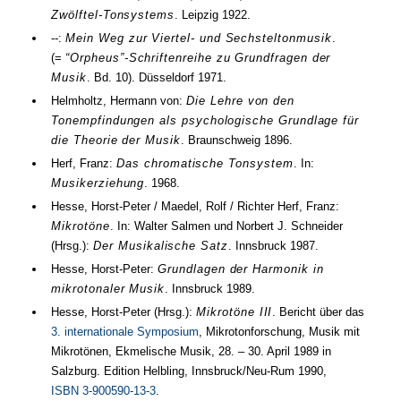
Zwölftel-Tonsystems
. Leipzig
1922
.
--:
Mein Weg zur Viertel- und Sechsteltonmusik
.
(=
“Orpheus”-Schriftenreihe zu Grundfragen der
Musik
.
Bd.
10
). Düsseldorf
1971
.
Helmholtz, Hermann von:
Die Lehre von den
Tonempfindungen als psychologische Grundlage für
die Theorie der Musik
. Braunschweig
1896
.
Herf, Franz:
Das chromatische Tonsystem
. In:
Musikerziehung
.
1968
.
Hesse, Horst-Peter / Maedel, Rolf / Richter Herf, Franz:
Mikrotöne
. In: Walter Salmen und Norbert J. Schneider
(
Hrsg.
):
Der Musikalische Satz
. Innsbruck
1987
.
Hesse, Horst-Peter:
Grundlagen der Harmonik in
mikrotonaler Musik
. Innsbruck
1989
.
Hesse, Horst-Peter (
Hrsg.
):
Mikrotöne III
. Bericht über das
3. internationale Symposium
, Mikrotonforschung, Musik mit
Mikrotönen, Ekmelische Musik,
28.
–
30. April 1989
in
Salzburg. Edition Helbling, Innsbruck/Neu-Rum
1990
,
ISBN 3-900590-13-3
.