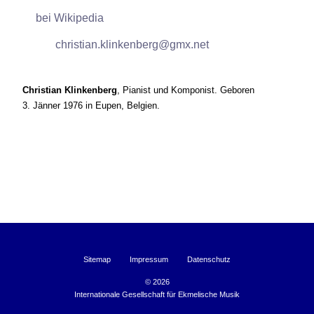
bei Wikipedia
christian
klinkenberg
gmx
net
Christian Klinkenberg
, Pianist und Komponist. Geboren
3. Jänner 1976
in Eupen, Belgien.
Sitemap
Impressum
Datenschutz
©
2026
Internationale Gesellschaft für Ekmelische Musik