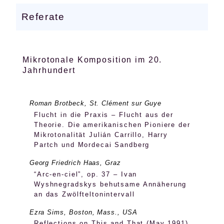
Referate
Mikrotonale Komposition im 20.
Jahrhundert
Roman Brotbeck, St. Clément sur Guye
Flucht in die Praxis – Flucht aus der
Theorie. Die amerikanischen Pioniere der
Mikrotonalität Julián Carrillo, Harry
Partch und Mordecai Sandberg
Georg Friedrich Haas, Graz
“Arc-en-ciel”, op. 37 – Ivan
Wyshnegradskys behutsame Annäherung
an das Zwölfteltonintervall
Ezra Sims, Boston, Mass., USA
Reflections on This and That (May 1991),